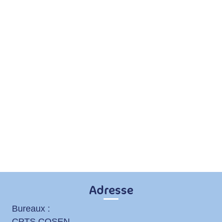
Faites-vous des visites à domicile ?
Oui
Non
Je souhaite recevoir la newsletter et je
comprends que je peux me désabonner
facilement à tout moment:
Oui
Non
Adresse
Bureaux :
CPTS COSEN